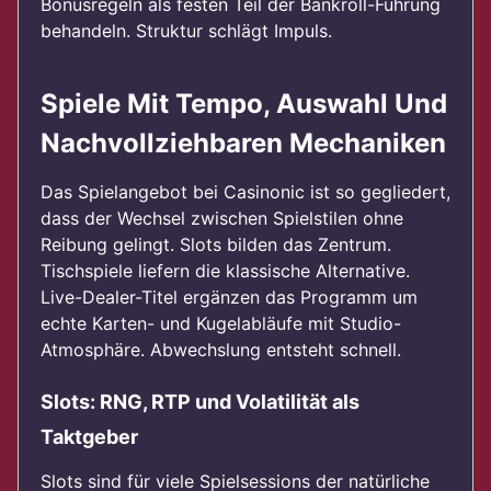
Bonusregeln als festen Teil der Bankroll-Führung
behandeln. Struktur schlägt Impuls.
Spiele Mit Tempo, Auswahl Und
Nachvollziehbaren Mechaniken
Das Spielangebot bei Casinonic ist so gegliedert,
dass der Wechsel zwischen Spielstilen ohne
Reibung gelingt. Slots bilden das Zentrum.
Tischspiele liefern die klassische Alternative.
Live-Dealer-Titel ergänzen das Programm um
echte Karten- und Kugelabläufe mit Studio-
Atmosphäre. Abwechslung entsteht schnell.
Slots: RNG, RTP und Volatilität als
Taktgeber
Slots sind für viele Spielsessions der natürliche