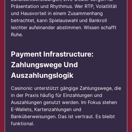
Präsentation und Rhythmus. Wer RTP, Volatilität
und Hausvorteil in einem Zusammenhang
betrachtet, kann Spielauswahl und Bankroll
leichter aufeinander abstimmen. Wissen schafft
Ruhe.
Payment Infrastructure:
Zahlungswege Und
Auszahlungslogik
Casinonic unterstützt gängige Zahlungswege, die
in der Praxis häufig für Einzahlungen und
Auszahlungen genutzt werden. Im Fokus stehen
E-Wallets, Kartenzahlungen und
Banküberweisungen. Das ist vertraut. Es bleibt
funktional.