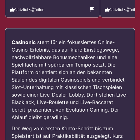
Nützlich
Teilen
Nützlich
Teilen
Casinonic
steht für ein fokussiertes Online-
Casino-Erlebnis, das auf klare Einstiegswege,
nachvollziehbare Bonusmechaniken und eine
Spielfläche mit spürbarem Tempo setzt. Die
Plattform orientiert sich an den bekannten
Säulen des digitalen Casinospiels und verbindet
Slot-Unterhaltung mit klassischen Tischspielen
sowie einer Live-Dealer-Lobby. Dort stehen Live-
Blackjack, Live-Roulette und Live-Baccarat
bereit, präsentiert von Evolution Gaming. Der
Ablauf bleibt geradlinig.
Der Weg vom ersten Konto-Schritt bis zum
Spielstart ist auf Praktikabilität ausgelegt. Kurz